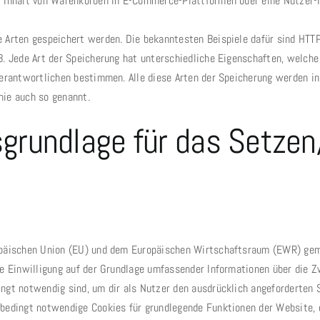
r Inhalt von Warenkörben in E-Commerce-Plattformen oder eine Nutzer-I
e Arten gespeichert werden. Die bekanntesten Beispiele dafür sind HTT
B. Jede Art der Speicherung hat unterschiedliche Eigenschaften, welche
Verantwortlichen bestimmen. Alle diese Arten der Speicherung werden in
nie auch so genannt.
sgrundlage für das Setze
uropäischen Union (EU) und dem Europäischen Wirtschaftsraum (EWR) g
ne Einwilligung auf der Grundlage umfassender Informationen über die 
gt notwendig sind, um dir als Nutzer den ausdrücklich angeforderten Ser
bedingt notwendige Cookies für grundlegende Funktionen der Website, d