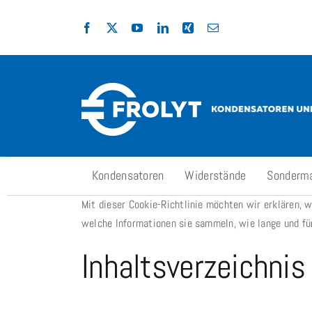
Zum
Inhalt
springen
Kondensatoren
Widerstände
Sonderm
Mit dieser Cookie-Richtlinie möchten wir erklären, 
welche Informationen sie sammeln, wie lange und fü
Inhaltsverzeichnis