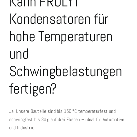
Kann FROLYT
Sondermaschinenbau
Kondensatoren für
Stromversorgungsanlagen
hohe Temperaturen
Rollenschneiden
Unternehmen
und
Kontakt & Vertrieb
Schwingbelastungen
fertigen?
Ja. Unsere Bauteile sind bis 150 °C temperaturfest und
schwingfest bis 30 g auf drei Ebenen – ideal für Automotive
und Industrie.