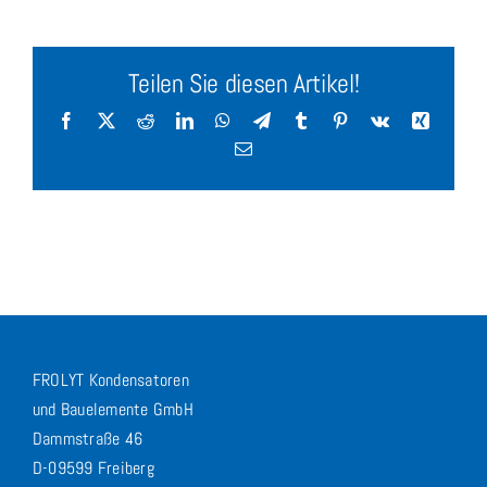
Teilen Sie diesen Artikel!
Facebook
X
Reddit
LinkedIn
WhatsApp
Telegram
Tumblr
Pinterest
Vk
Xing
E-
Mail
FROLYT Kondensatoren
und Bauelemente GmbH
Dammstraße 46
D-09599 Freiberg