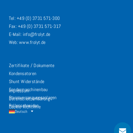
Tel: +49 (0) 3731 571-300
Fax: +49 (0) 3731 571-317
E-Mail: info@frolyt.de
Web: www.frolyt.de
Zertifikate / Dokumente
Kondensatoren
Shunt Widerstände
Sondermaschinenbau
Impressum
Stromversorgungsanlagen
Datenschutzerklärung
Rollenschneiden
Cookie-Richtlinie
Deutsch