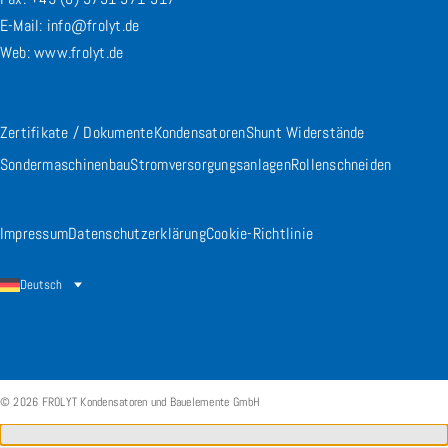
E-Mail: info@frolyt.de
Web: www.frolyt.de
Zertifikate / Dokumente
Kondensatoren
Shunt Widerstände
Sondermaschinenbau
Stromversorgungsanlagen
Rollenschneiden
Impressum
Datenschutzerklärung
Cookie-Richtlinie
Deutsch
© 2026 FROLYT Kondensatoren und Bauelemente GmbH