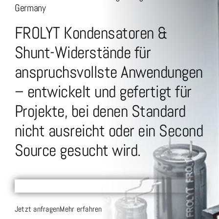
Sondermaschinenbau
Germany
Stromversorgungsanlagen
FROLYT Kondensatoren &
Shunt-Widerstände für
Rollenschneiden
anspruchsvollste Anwendungen
Unternehmen
– entwickelt und gefertigt für
Kontakt & Vertrieb
Projekte, bei denen Standard
nicht ausreicht oder ein Second
Source gesucht wird.
Jetzt anfragen
Mehr erfahren