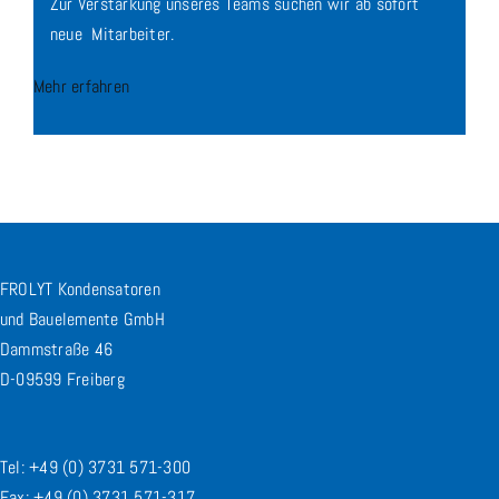
Zur Verstärkung unseres Teams suchen wir ab sofort
neue Mitarbeiter.
Mehr erfahren
FROLYT Kondensatoren
und Bauelemente GmbH
Dammstraße 46
D-09599 Freiberg
Tel: +49 (0) 3731 571-300
Fax: +49 (0) 3731 571-317