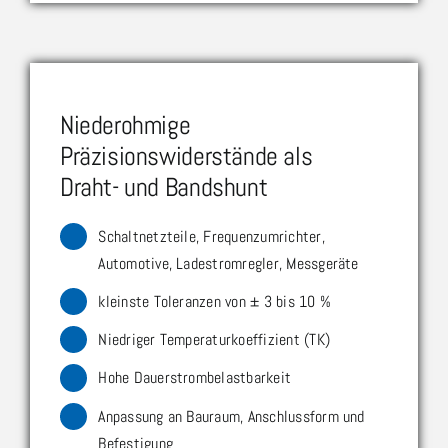
Niederohmige
Präzisionswiderstände als
Draht- und Bandshunt
Schaltnetzteile, Frequenzumrichter,
Automotive, Ladestromregler, Messgeräte
kleinste Toleranzen von ± 3 bis 10 %
Niedriger Temperaturkoeffizient (TK)
Hohe Dauerstrombelastbarkeit
Anpassung an Bauraum, Anschlussform und
Befestigung