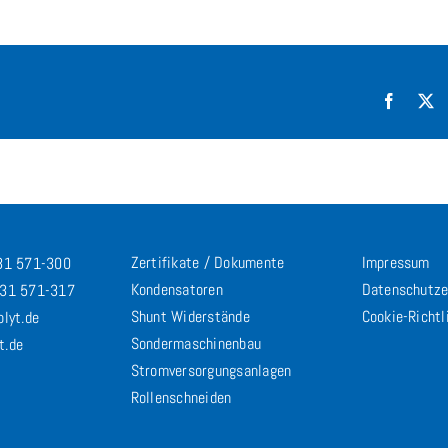
Facebo
X
Zertifikate / Dokumente
Impressum
731 571-300
Kondensatoren
Datenschutze
731 571-317
Shunt Widerstände
Cookie-Richtl
olyt.de
Sondermaschinenbau
t.de
Stromversorgungsanlagen
Rollenschneiden