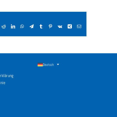
ok
Reddit
LinkedIn
WhatsApp
Telegram
Tumblr
Pinterest
Vk
Xing
E-
Mail
Deutsch
rklärung
inie