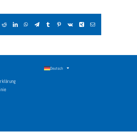
ok
Reddit
LinkedIn
WhatsApp
Telegram
Tumblr
Pinterest
Vk
Xing
E-
Mail
Deutsch
rklärung
inie