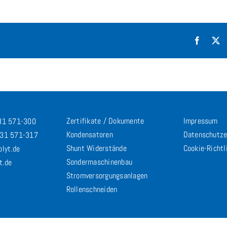
Facebo
X
Zertifikate / Dokumente
Impressum
731 571-300
Kondensatoren
Datenschutze
731 571-317
Shunt Widerstände
Cookie-Richtl
olyt.de
Sondermaschinenbau
t.de
Stromversorgungsanlagen
Rollenschneiden