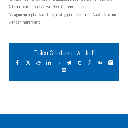
Alternativen ersetzt werden. So bleibt die
Anlagenverfügbarkeit langfristig gesichert und Ausfallzeiten
werden minimiert.
Teilen Sie diesen Artikel!
Facebook
X
Reddit
LinkedIn
WhatsApp
Telegram
Tumblr
Pinterest
Vk
Xing
E-
Mail