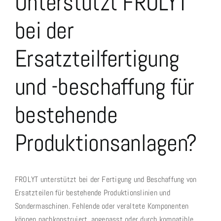
Unterstützt FROLYT
Sondermaschinenbau
bei der
Stromversorgungsanlagen
Ersatzteilfertigung
Rollenschneiden
Unternehmen
und -beschaffung für
Kontakt & Vertrieb
bestehende
Produktionsanlagen?
FROLYT unterstützt bei der Fertigung und Beschaffung von
Ersatzteilen für bestehende Produktionslinien und
Sondermaschinen. Fehlende oder veraltete Komponenten
können nachkonstruiert, angepasst oder durch kompatible