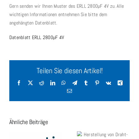
Gern senden wir Ihnen Muster des ERLL 2800µF 4V zu. Alle
wichtigen Informationen entnehmen Sie bitte dem
angehängten Datenblatt.
Datenblatt ERLL 2800µF 4V
Teilen Sie diesen Artikel!
Facebook
X
Reddit
LinkedIn
WhatsApp
Telegram
Tumblr
Pinterest
Vk
Xing
E-
Mail
Ähnliche Beiträge
Herstellung