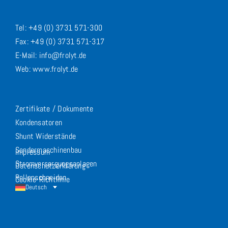
Tel: +49 (0) 3731 571-300
Fax: +49 (0) 3731 571-317
E-Mail: info@frolyt.de
Web: www.frolyt.de
Zertifikate / Dokumente
Kondensatoren
Shunt Widerstände
Sondermaschinenbau
Impressum
Stromversorgungsanlagen
Datenschutzerklärung
Rollenschneiden
Cookie-Richtlinie
Deutsch