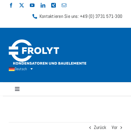
Zum
Inhalt
Kontaktieren Sie uns: +49 (0) 3731 571-300
springen
Deutsch
Navigation
umschalten
Kondensatoren
Widerstände
Zurück
Vor