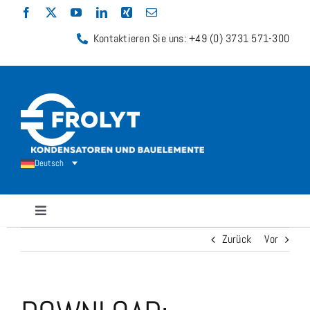
Zum
Inhalt
Kontaktieren Sie uns: +49 (0) 3731 571-300
springen
Deutsch
Navigation
umschalten
Zurück
Vor
Kondensatoren
Widerstände