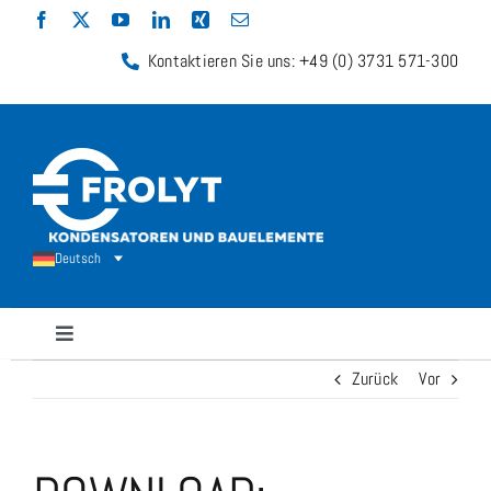
Zum
Inhalt
Kontaktieren Sie uns: +49 (0) 3731 571-300
springen
Deutsch
Navigation
umschalten
Zurück
Vor
Kondensatoren
Widerstände