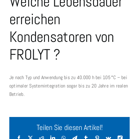
Welche Lebensdauer
Sondermaschinenbau
erreichen
Stromversorgungsanlagen
Kondensatoren von
Rollenschneiden
Unternehmen
FROLYT ?
Kontakt & Vertrieb
Je nach Typ und Anwendung bis zu 40.000 h bei 105 °C – bei
optimaler Systemintegration sogar bis zu 20 Jahre im realen
Betrieb.
Teilen Sie diesen Artikel!
Facebook
X
Reddit
LinkedIn
WhatsApp
Telegram
Tumblr
Pinterest
Vk
Xing